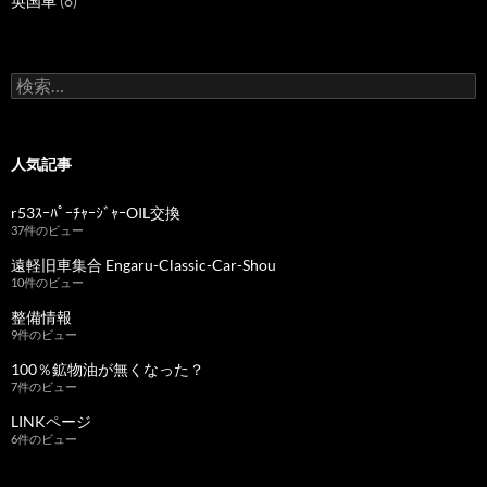
英国車
(8)
検
索:
人気記事
r53ｽｰﾊﾟｰﾁｬｰｼﾞｬｰOIL交換
37件のビュー
遠軽旧車集合 Engaru-Classic-Car-Shou
10件のビュー
整備情報
9件のビュー
100％鉱物油が無くなった？
7件のビュー
LINKページ
6件のビュー