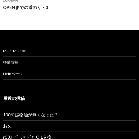
ビ
OPENまでの道のり・3
ゲ
ー
シ
ョ
MOE-MOERE
ン
整備情報
LINKページ
最近の投稿
100％鉱物油が無くなった？
お久
r53ｽｰﾊﾟｰﾁｬｰｼﾞｬｰOIL交換