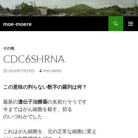
検
moe-moere
索
コ
メインメ
ン
ニュー
テ
ン
その他
ツ
CDC6SHRNA
へ
ス
2016年7月29日
PHC54890
キ
ッ
この意味の判らない数字の羅列は何？
プ
最新の
遺伝子治療薬
の名前だそうです
今まではがん細胞を殺す、切る
のいづれかでした
これはがん細胞を、元の正常な細胞に変え