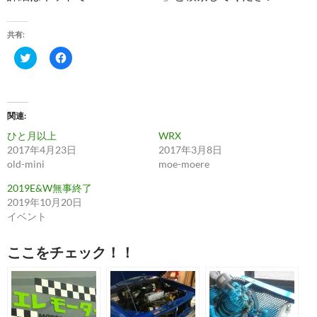
共有:
ク
F
リ
a
ッ
c
ク
e
し
b
て
o
T
o
関連
w
k
i
で
ひと月以上
WRX
t
共
t
有
2017年4月23日
2017年3月8日
e
す
old-mini
moe-moere
r
る
で
に
共
は
2019E&W無事終了
有
ク
2019年10月20日
(
リ
新
ッ
イベント
し
ク
い
し
ウ
て
ィ
く
ここをチェック！！
ン
だ
ド
さ
ウ
い
で
(
開
新
き
し
ま
い