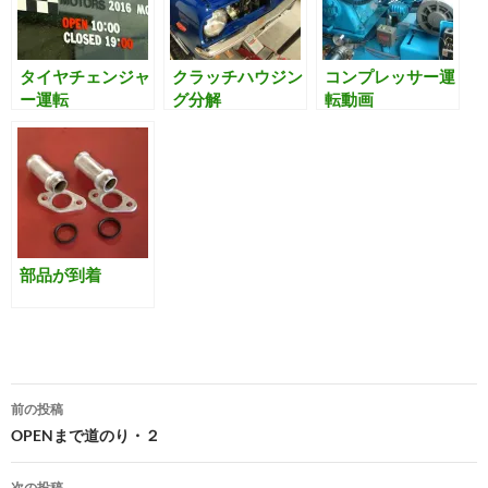
す
ウ
)
ィ
ン
ド
ウ
タイヤチェンジャ
クラッチハウジン
コンプレッサー運
で
開
ー運転
グ分解
転動画
き
ま
す
)
部品が到着
投
前の投稿
稿
OPENまで道のり・２
ナ
次の投稿