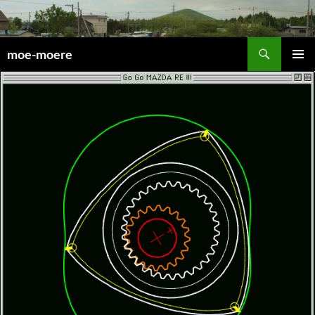
検
moe-moere
索
コ
メインメ
ン
ニュー
テ
ン
ツ
へ
ス
キ
ッ
プ