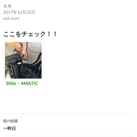
で
に
共
は
８月
有
ク
2017年12月22日
(
リ
新
ッ
old-mini
し
ク
い
し
ウ
て
ィ
く
ここをチェック！！
ン
だ
ド
さ
ウ
い
で
(
開
新
き
し
ま
い
す
ウ
)
ィ
ン
ド
ウ
300e・4MATIC
で
開
き
ま
す
)
投
前の投稿
稿
一昨日