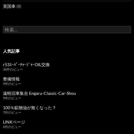
英国車
(8)
検
索:
人気記事
r53ｽｰﾊﾟｰﾁｬｰｼﾞｬｰOIL交換
36件のビュー
整備情報
9件のビュー
遠軽旧車集合 Engaru-Classic-Car-Shou
9件のビュー
100％鉱物油が無くなった？
7件のビュー
LINKページ
6件のビュー