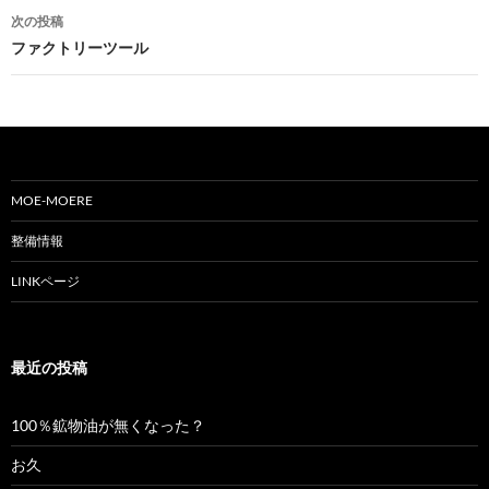
ナ
次の投稿
ビ
ファクトリーツール
ゲ
ー
シ
ョ
MOE-MOERE
ン
整備情報
LINKページ
最近の投稿
100％鉱物油が無くなった？
お久