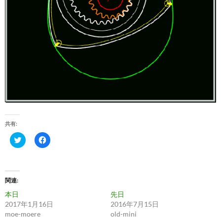
共有:
ク
F
リ
a
ッ
c
ク
e
し
b
て
o
T
o
関連
w
k
i
で
本日
先日
t
共
t
有
2017年1月16日
2016年7月15日
e
す
moe-moere
old-mini
r
る