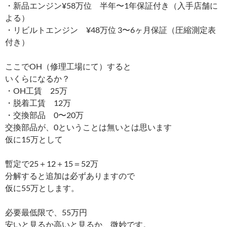
・新品エンジン¥58万位 半年〜1年保証付き（入手店舗に
よる）
・リビルトエンジン ¥48万位 3〜6ヶ月保証（圧縮測定表
付き）
ここでOH（修理工場にて）すると
いくらになるか？
・OH工賃 25万
・脱着工賃 12万
・交換部品 0〜20万
交換部品が、0ということは無いとは思います
仮に15万として
暫定で25＋12＋15＝52万
分解すると追加は必ずありますので
仮に55万とします。
必要最低限で、55万円
安いと見るか高いと見るか、微妙です。