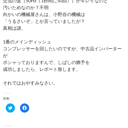
交流の波（50Hz（1秒間に50回））がキレイなのと
汚いためなのか？不明
向かいの機械屋さんは、小野谷の機械は
「うるさいぞ」とか言っていましたが？
真相は謎。
1番のメインディッシュ
コンプレッサーを回したいのですが、中古品インバーター
が
ポシャっておりますんで、しばしの猶予を
成功しましたら、レポート致します。
それではおやすみなさい。
共有:
ク
F
リ
a
ッ
c
ク
e
し
b
て
o