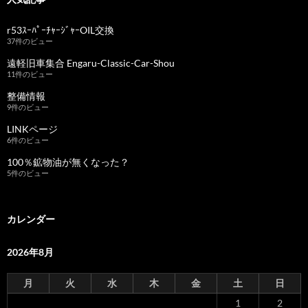
r53ｽｰﾊﾟｰﾁｬｰｼﾞｬｰOIL交換
37件のビュー
遠軽旧車集合 Engaru-Classic-Car-Shou
11件のビュー
整備情報
9件のビュー
LINKページ
6件のビュー
100％鉱物油が無くなった？
5件のビュー
カレンダー
2026年8月
月
火
水
木
金
土
日
1
2