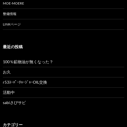
ョ
MOE-MOERE
ン
整備情報
LINKページ
最近の投稿
100％鉱物油が無くなった？
お久
r53ｽｰﾊﾟｰﾁｬｰｼﾞｬｰOIL交換
活動中
sabiさびサビ
カテゴリー