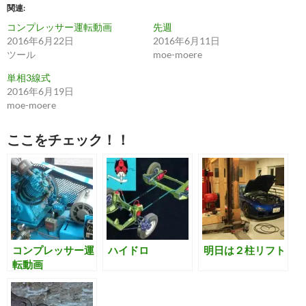
T
o
関連
w
k
i
で
コンプレッサー運転動画
先週
t
共
t
有
2016年6月22日
2016年6月11日
e
す
ツール
moe-moere
r
る
で
に
共
は
単相3線式
有
ク
2016年6月19日
(
リ
新
ッ
moe-moere
し
ク
い
し
ウ
て
ィ
く
ここをチェック！！
ン
だ
ド
さ
ウ
い
で
(
開
新
き
し
ま
い
す
ウ
)
ィ
ン
ド
ウ
コンプレッサー運
ハイドロ
明日は２柱リフト
で
開
転動画
き
ま
す
)