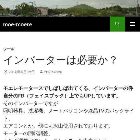
検
moe-moere
索
コ
メインメ
ン
ニュー
テ
ン
ツール
ツ
インバーターは必要か？
へ
ス
2016年6月15日
PHC54890
キ
ッ
モエレモータースでしばしば出てくる、インバーターの件
プ
自分のFB（フェイスブック）上でもUPしています。
そのインバーターですが
照明器具、洗濯機、ノートパソコンや液晶TVのバックライ
ト、
エアコンとか、他にも沢山使用されております。
モーターの回転調整、