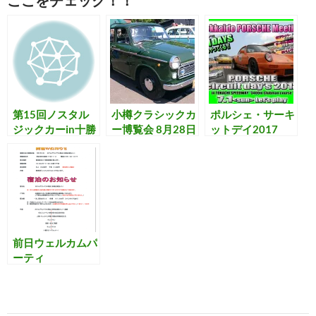
ン
だ
ド
さ
ウ
い
で
(
開
新
き
し
ま
い
す
ウ
)
ィ
ン
ド
ウ
第15回ノスタル
小樽クラシックカ
ポルシェ・サーキ
で
開
ジックカーin十勝
ー博覧会 8月28日
ットデイ2017
き
7/3
ま
（日）
す
)
前日ウェルカムパ
ーティ