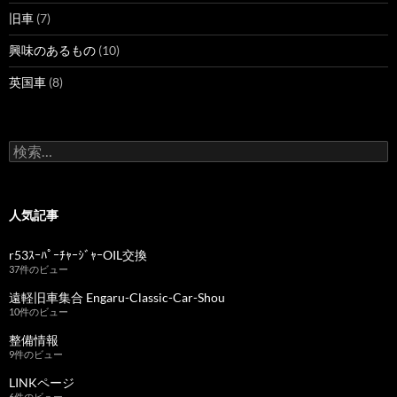
旧車
(7)
興味のあるもの
(10)
英国車
(8)
検
索:
人気記事
r53ｽｰﾊﾟｰﾁｬｰｼﾞｬｰOIL交換
37件のビュー
遠軽旧車集合 Engaru-Classic-Car-Shou
10件のビュー
整備情報
9件のビュー
LINKページ
6件のビュー