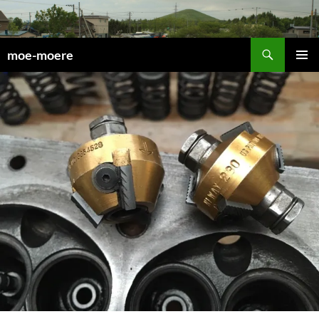
検
moe-moere
索
コ
メインメ
ン
ニュー
テ
ン
ツ
へ
ス
キ
ッ
プ