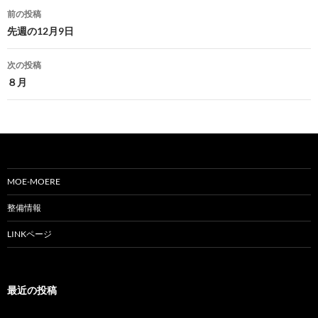
投
前の投稿
稿
先週の12月9日
ナ
次の投稿
ビ
８月
ゲ
ー
シ
ョ
MOE-MOERE
ン
整備情報
LINKページ
最近の投稿