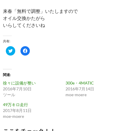
来春「無料で調整」いたしますので
オイル交換かたがら
いらしてくださいね
共有:
ク
F
リ
a
ッ
c
ク
e
し
b
て
o
T
o
関連
w
k
i
で
徐々に設備が整い
300e・4MATIC
t
共
t
有
2016年7月10日
2016年7月14日
e
す
ツール
moe-moere
r
る
で
に
共
は
49万キロ走行
有
ク
2017年8月11日
(
リ
新
ッ
moe-moere
し
ク
い
し
ウ
て
ィ
く
ここをチェック！！