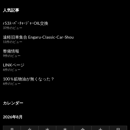
人気記事
r53ｽｰﾊﾟｰﾁｬｰｼﾞｬｰOIL交換
37件のビュー
遠軽旧車集合 Engaru-Classic-Car-Shou
11件のビュー
整備情報
9件のビュー
LINKページ
6件のビュー
100％鉱物油が無くなった？
6件のビュー
カレンダー
2026年8月
月
火
水
木
金
土
日