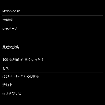
シ
ョ
MOE-MOERE
ン
整備情報
LINKページ
最近の投稿
100％鉱物油が無くなった？
お久
r53ｽｰﾊﾟｰﾁｬｰｼﾞｬｰOIL交換
活動中
sabiさびサビ