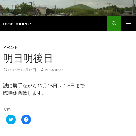
検
moe-moere
索
コ
メインメ
ン
ニュー
テ
ン
イベント
ツ
明日明後日
へ
ス
2016年12月14日
PHC54890
キ
ッ
誠に勝手ながら12月15日～１6日まで
プ
臨時休業致します。
共有:
ク
F
リ
a
ッ
c
ク
e
し
b