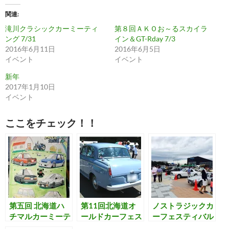
て
o
T
o
関連
w
k
i
で
滝川クラシックカーミーティ
第８回ＡＫＯお～るスカイラ
t
共
t
有
ング 7/31
イン＆GT-Rday 7/3
e
す
2016年6月11日
2016年6月5日
r
る
で
に
イベント
イベント
共
は
有
ク
新年
(
リ
新
ッ
2017年1月10日
し
ク
イベント
い
し
ウ
て
ィ
く
ン
だ
ここをチェック！！
ド
さ
ウ
い
で
(
開
新
き
し
ま
い
す
ウ
)
ィ
ン
ド
ウ
で
開
第五回 北海道ハ
第11回北海道オ
ノストラジックカ
き
チマルカーミーテ
ールドカーフェス
ーフェスティバル
ま
す
ィング 6/5
ティバル 7/3
9／4