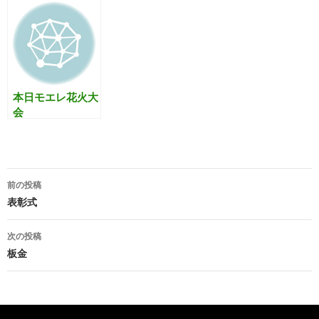
)
本日モエレ花火大
会
投
前の投稿
稿
表彰式
ナ
次の投稿
ビ
板金
ゲ
ー