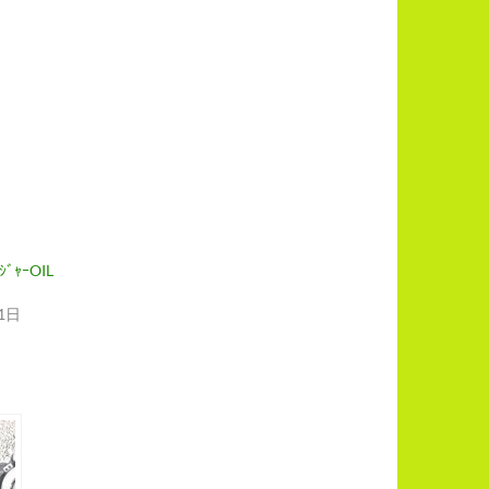
ｼﾞｬｰOIL
1日