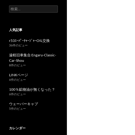
検
索:
人気記事
r53ｽｰﾊﾟｰﾁｬｰｼﾞｬｰOIL交換
36件のビュー
遠軽旧車集合 Engaru-Classic-
Car-Shou
8件のビュー
LINKページ
6件のビュー
100％鉱物油が無くなった？
6件のビュー
ウェーバーキャブ
5件のビュー
カレンダー