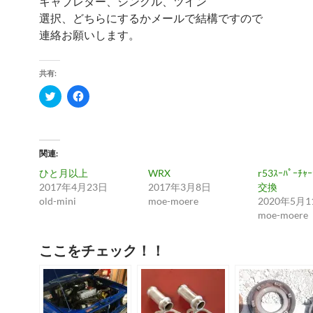
キャブレター、シングル、ツイン
選択、どちらにするかメールで結構ですので
連絡お願いします。
共有:
ク
F
リ
a
ッ
c
ク
e
し
b
て
o
T
o
関連
w
k
i
で
ひと月以上
WRX
r53ｽｰﾊﾟｰﾁｬｰ
t
共
t
有
2017年4月23日
2017年3月8日
交換
e
す
old-mini
moe-moere
2020年5月1
r
る
で
に
moe-moere
共
は
有
ク
(
リ
ここをチェック！！
新
ッ
し
ク
い
し
ウ
て
ィ
く
ン
だ
ド
さ
ウ
い