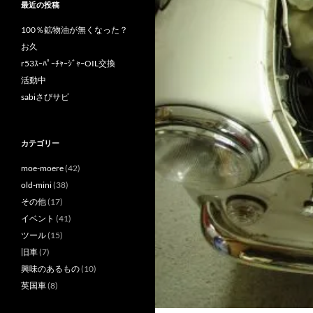
最近の投稿
100％鉱物油が無くなった？
お久
r53ｽｰﾊﾟｰﾁｬｰｼﾞｬｰOIL交換
活動中
sabiさびサビ
カテゴリー
moe-moere
(42)
old-mini
(38)
その他
(17)
イベント
(41)
ツール
(15)
旧車
(7)
興味のあるもの
(10)
英国車
(8)