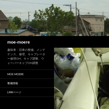
検
moe-moere
索
趣味車・旧車の整備、メンテ
ナンス、修理、キャブレータ
ー修理OH、キャブ調整、ウ
ェーバーキャブOH調整
MOE-MOERE
整備情報
LINKページ