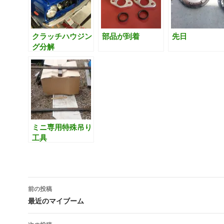
で
(
開
新
き
し
ま
い
す
ウ
クラッチハウジン
部品が到着
先日
)
ィ
ン
グ分解
ド
ウ
で
開
き
ま
す
)
ミニ専用特殊吊り
工具
投
前の投稿
稿
最近のマイブーム
ナ